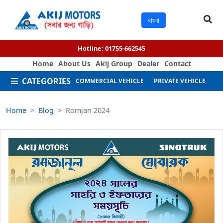
বাংলা
Hotline:
01755-662545
Home
About Us
Akij Group
Dealer
Contact
CATEGORIES
COMMERCIAL VEHICLE
PRIVATE VEHICLE
M
Home
Blog
Romjan 2024