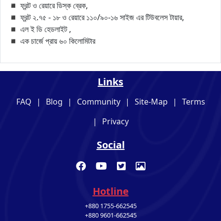
◾ ফ্রন্ট ও রেয়ারে ডিস্ক ব্রেক,
◾ ফ্রন্ট ২.৭৫ - ১৮ ও রেয়ারে ১১০/৯০-১৬ সাইজ এর টিউবলেস টায়ার,
◾ এল ই ডি হেডলাইট ,
◾ এক চার্জে প্রায় ৬০ কিলোমিটার
Links
FAQ
|
Blog
|
Community
|
Site-Map
|
Terms
|
Privacy
Social
Hotline
+880 1755-662545
+880 9601-662545