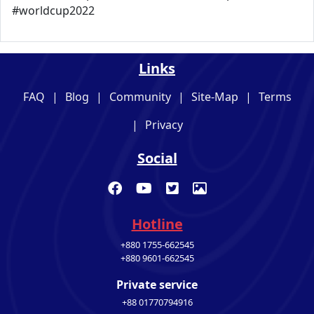
#worldcup2022
Links
FAQ
|
Blog
|
Community
|
Site-Map
|
Terms
|
Privacy
Social
Hotline
+880 1755-662545
+880 9601-662545
Private service
+88 01770794916