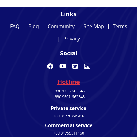
Links
FAQ
|
Blog
|
Community
|
Site-Map
|
Terms
|
Privacy
Social
Hotline
+880 1755-662545
+880 9601-662545
Private service
+88 01770794916
Commercial service
+88 01755511160