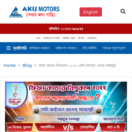
English
হটলাইন:
০১৭৫৫-৬৬২৫৪৫
হোম
আমাদের সম্পর্কে
আকিজ গ্রুপ
ডিলার
যোগাযোগ
ক্যাটাগরি
বাণিজ্যিক যানবাহন
ব্যক্তিগত যানবাহন
মটর সার্ভিসিং
গ্যারেজ ইকুইপমেন্টস
Home
Blog
ফিফা কাতার বিশ্বকাপ ২০২২ সেমি ফাইনাল খেলার সময়সূচি