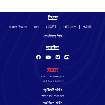
লিংকস
সাধারণ জিজ্ঞাসা
|
ব্লগ
|
কমিউনিটি
|
সাইট-ম্যাপ
|
শর্তাবলী
|
গোপনীয়তা নীতি
সামাজিক
হটলাইন
+৮৮০ ১৭৫৫-৬৬২৫৪৫
+৮৮০ ৯৬০১-৬৬২৫৪৫
প্রাইভেট সার্ভিস
+৮৮ ০১৭৭০৭৯৪৯১৬
কমার্শিয়াল সার্ভিস